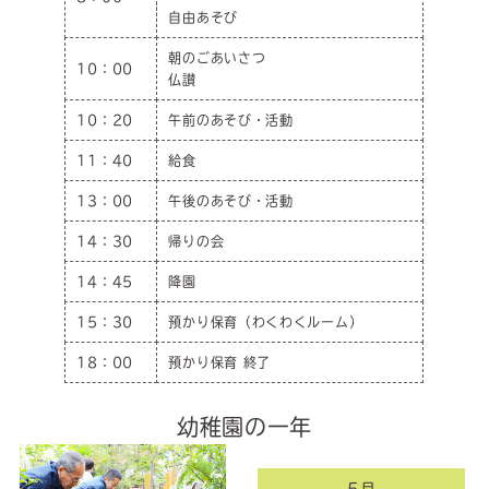
自由あそび
朝のごあいさつ
10：00
仏讃
10：20
午前のあそび・活動
11：40
給食
13：00
午後のあそび・活動
14：30
帰りの会
14：45
降園
15：30
預かり保育（わくわくルーム）
18：00
預かり保育 終了
幼稚園の一年