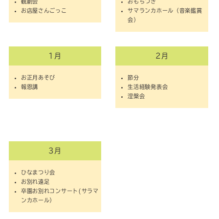
観劇会
おもちつき
お店屋さんごっこ
サマランカホール（音楽鑑賞
会）
1月
2月
お正月あそび
節分
報恩講
生活経験発表会
涅槃会
3月
ひなまつり会
お別れ遠足
卒園お別れコンサート(サラマ
ンカホール）