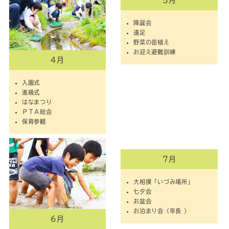
5月
降誕会
遠足
野菜の苗植え
お迎え避難訓練
4月
入園式
進級式
はなまつり
ＰＴＡ総会
保育参観
7月
大相撲「いづみ場所」
七夕会
お盆会
お泊まり会（年長 ）
6月