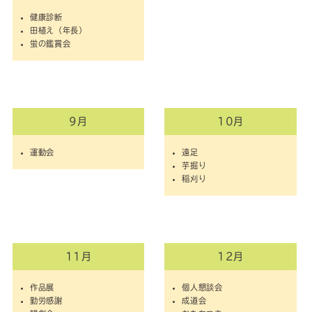
健康診断
田植え（年長）
蛍の鑑賞会
9月
10月
運動会
遠足
芋掘り
稲刈り
11月
12月
作品展
個人懇談会
勤労感謝
成道会