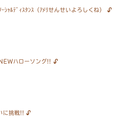
e ｿｰｼｬﾙﾃﾞｨｽﾀﾝｽ（ｱﾒﾘせんせいよろしくね） 🔓
e NEWハローソング!! 🔓
に挑戦!! 🔓