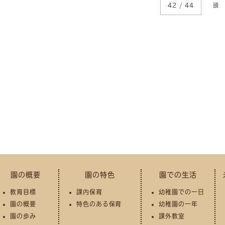
42 / 44
頭
園の概要
園の特色
園での生活
教育目標
課内保育
幼稚園での一日
園の概要
特色のある保育
幼稚園の一年
園の歩み
課外教室