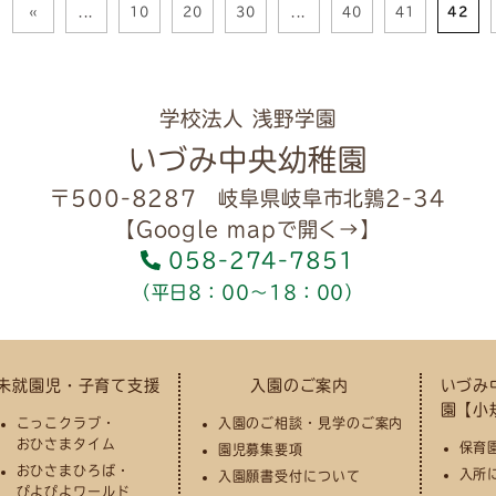
«
...
10
20
30
...
40
41
42
学校法人 浅野学園
いづみ中央幼稚園
〒500-8287 岐阜県岐阜市北鶉2-34
【Google mapで開く→】
058-274-7851
（平日8：00～18：00）
未就園児・子育て支援
入園のご案内
いづみ
園【小
こっこクラブ・
入園のご相談・見学のご案内
おひさまタイム
保育
園児募集要項
おひさまひろば・
入所
入園願書受付について
ぴよぴよワールド