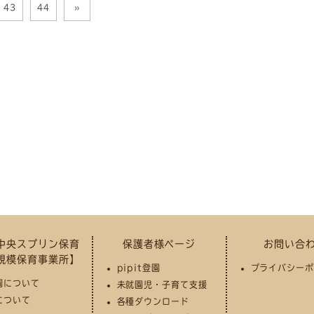
43
44
»
中央スプリン保育
保護者様ページ
お問い合
規模保育事業所】
pipit登園
プライバシーポ
園について
未就園児・子育て支援
について
各種ダウンロード